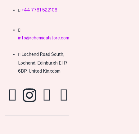
+44 7781 522108
info@rchemicalstore.com
Lochend Road South,
Lochend, Edinburgh EH7
6BP, United Kingdom