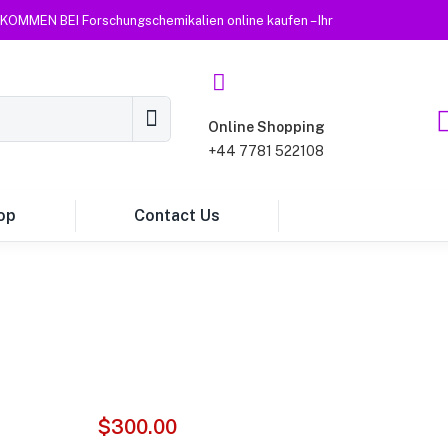
KOMMEN BEI Forschungschemikalien online kaufen – Ihr
Online Shopping
+44 7781 522108
op
Contact Us
$
300.00