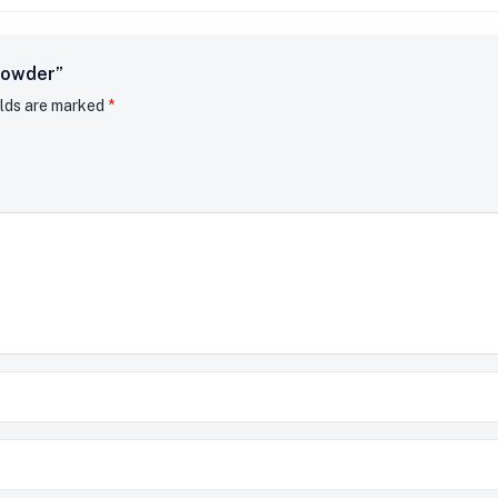
Powder”
elds are marked
*