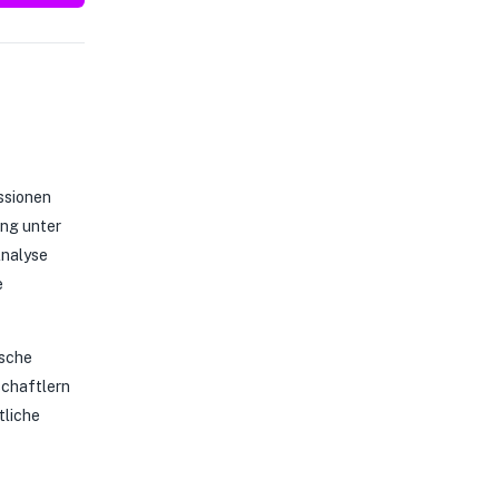
ssionen
ung unter
Analyse
e
ische
schaftlern
tliche