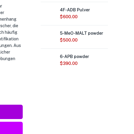
r
4F-ADB Pulver
der
$
600.00
mmenhang
scher, die
ch häufig
5-MeO-MALT powder
tifikation
$
500.00
dungen. Aus
icher
6-APB powder
gebungen
$
390.00