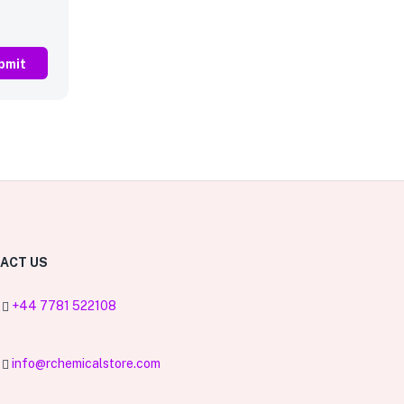
0
ACT US
+44 7781 522108
info@rchemicalstore.com