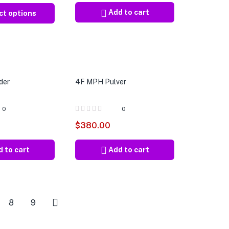
Add to cart
ct options
der
4F MPH Pulver
0
0
$
380.00
 to cart
Add to cart
8
9