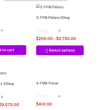
3-FPM Pellets 60mg
0
0
$
200.00
–
$
2,750.00
 to cart
Select options
4-FMA Pulver
ts 100mg
0
0
$
410.00
$
9,075.00