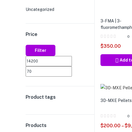
Uncategorized
3-FMA | 3-
fluoromethamph
Price
0
$
350.00
Filter
Add t
Product tags
3D-MXE Pellet
0
Products
$
200.00
–
$
9