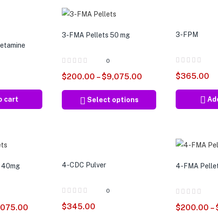
3-FPM
3-FMA Pellets 50 mg
etamine
0
$
365.00
$
200.00
–
$
9,075.00
o cart
Add
Select options
4-CDC Pulver
s 40mg
4-FMA Pelle
0
$
345.00
,075.00
$
200.00
–