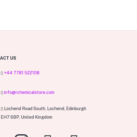
ACT US
+44 7781 522108
info@rchemicalstore.com
0
Lochend Road South, Lochend, Edinburgh
EH7 6BP, United Kingdom