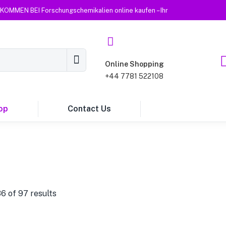
KOMMEN BEI Forschungschemikalien online kaufen – Ihr
Online Shopping
+44 7781 522108
op
Contact Us
 of 97 results