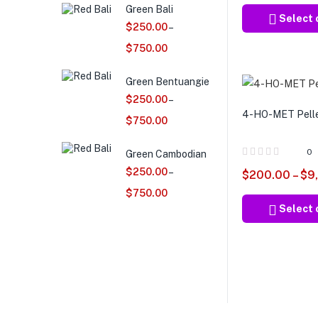
Green Bali
Select 
$
250.00
–
$
750.00
Green Bentuangie
$
250.00
–
4-HO-MET Pell
$
750.00
0
Green Cambodian
$
250.00
–
$
200.00
–
$
9
$
750.00
Select 