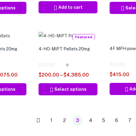
Add to cart
options
Sele
Featured
4F MPH pow
ets 20mg
4-HO-MIPT Pellets 20mg
0
$
415.00
,075.00
$
200.00
–
$
4,385.00
Add
options
Select options
1
2
3
4
5
6
7